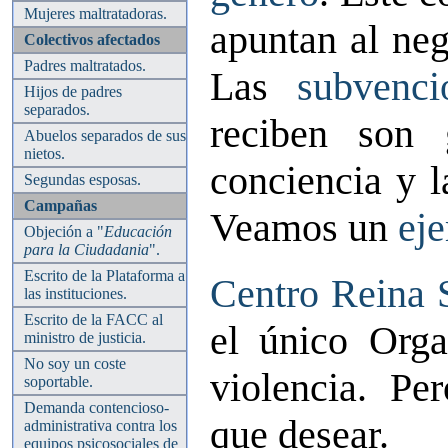
Mujeres maltratadoras.
apuntan al neg
Colectivos afectados
Padres maltratados.
Las
subvenci
Hijos de padres
separados.
reciben son 
Abuelos separados de sus
nietos.
conciencia y l
Segundas esposas.
Campañas
Veamos un
ej
Objeción a "
Educación
para la Ciudadania
".
Escrito de la Plataforma a
Centro Reina 
las instituciones.
Escrito de la FACC al
el único Orga
ministro de justicia.
No soy un coste
violencia. Pe
soportable.
Demanda contencioso-
que desear.
administrativa contra los
equipos psicosociales de