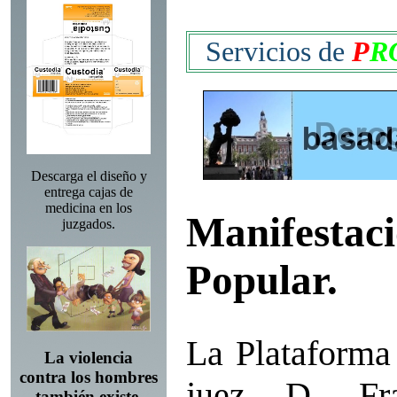
Servicios de
P
R
Descarga el diseño y
entrega cajas de
medicina en los
Manifestaci
juzgados.
Popular.
La Plataforma 
La violencia
contra los hombres
juez D. Fr
también existe.