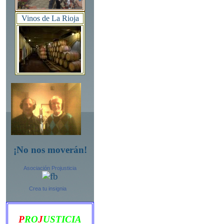
Vinos de La Rioja
¡No nos moverán!
Asociación Projusticia
Crea tu insignia
P
RO
J
USTICIA