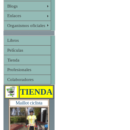
Blogs
Enlaces
Organismos oficiales
Libros
Películas
Tienda
Profesionales
Colaboradores
TIENDA
Maillot ciclista