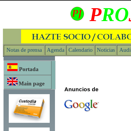
P
RO
Notas de prensa
Agenda
Calendario
Noticias
Audi
Portada
Main page
Anuncios de