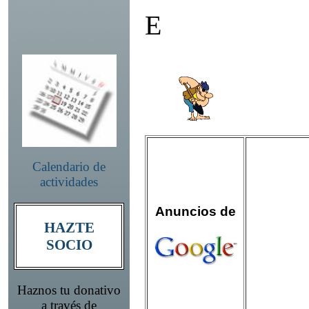
E
Calendario de
actividades
Anuncios de
HAZTE
SOCIO
Haznos tu donativo
a través de